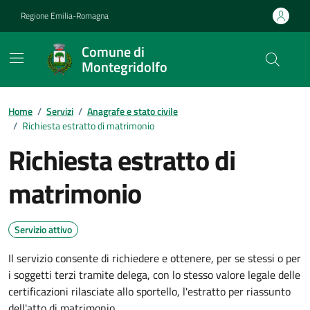
Vai ai contenuti
Vai al footer
Regione Emilia-Romagna
Comune di
Montegridolfo
Contenuti in evidenza
Home
/
Servizi
/
Anagrafe e stato civile
/
Richiesta estratto di matrimonio
Richiesta estratto di
matrimonio
Servizio attivo
Il servizio consente di richiedere e ottenere, per se stessi o per
i soggetti terzi tramite delega, con lo stesso valore legale delle
certificazioni rilasciate allo sportello, l'estratto per riassunto
dell'atto di matrimonio.