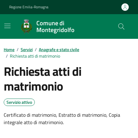
Vai ai contenuti
Vai al footer
Regione Emilia-Romagna
Comune di
Montegridolfo
Contenuti in evidenza
Home
/
Servizi
/
Anagrafe e stato civile
/
Richiesta atti di matrimonio
Richiesta atti di
matrimonio
Servizio attivo
Certificato di matrimonio, Estratto di matrimonio, Copia
integrale atto di matrimonio.