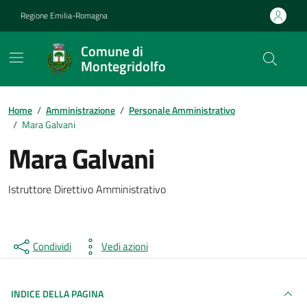
Vai ai contenuti
Vai al footer
Regione Emilia-Romagna
Comune di
Montegridolfo
Contenuti in evidenza
Home
/
Amministrazione
/
Personale Amministrativo
/
Mara Galvani
Mara Galvani
Istruttore Direttivo Amministrativo
Condividi
Vedi azioni
INDICE DELLA PAGINA