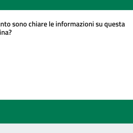
nto sono chiare le informazioni su questa
ina?
a 5 stelle su 5
a 4 stelle su 5
a 3 stelle su 5
a 2 stelle su 5
a 1 stelle su 5