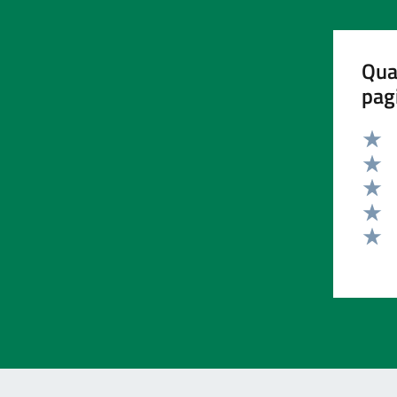
Qua
pag
Valut
Valut
Valut
Valut
Valut