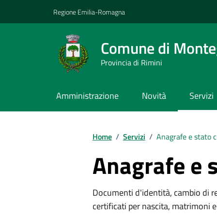
Vai ai contenuti
Vai al footer
Regione Emilia-Romagna
Comune di Monteg
Provincia di Rimini
Amministrazione
Novità
Servizi
Contenuti in evidenza
Home
/
Servizi
/
Anagrafe e stato c
Anagrafe e s
Documenti d'identità, cambio di resi
certificati per nascita, matrimoni e 