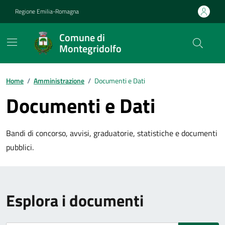
Vai ai contenuti
Vai al footer
Regione Emilia-Romagna
Comune di
Montegridolfo
Contenuti in evidenza
Home
/
Amministrazione
/
Documenti e Dati
Documenti e Dati
Bandi di concorso, avvisi, graduatorie, statistiche e documenti
pubblici.
Esplora i documenti