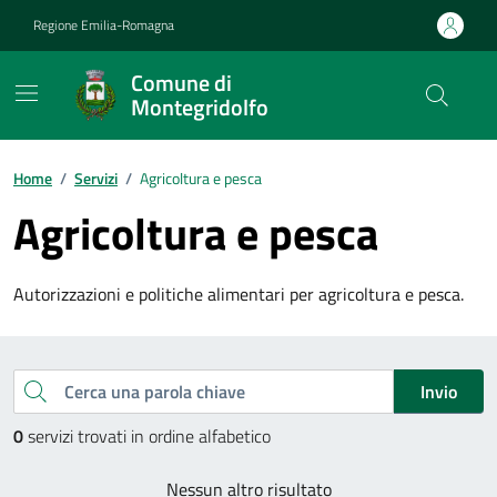
Vai ai contenuti
Vai al footer
Regione Emilia-Romagna
Comune di
Montegridolfo
Contenuti in evidenza
Home
/
Servizi
/
Agricoltura e pesca
Agricoltura e pesca
Autorizzazioni e politiche alimentari per agricoltura e pesca.
Esplora tutti i servizi
Cerca una parola chiave
Invio
0
servizi trovati in ordine alfabetico
Nessun altro risultato