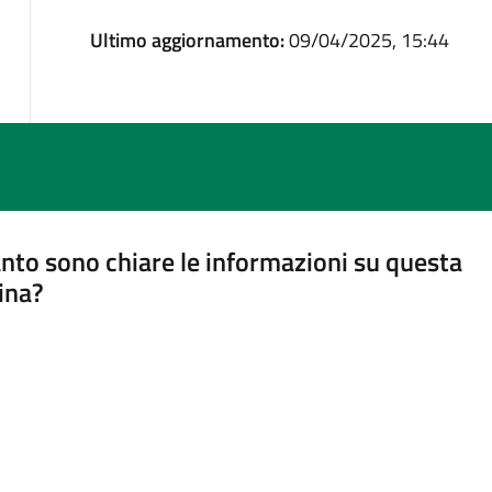
Ultimo aggiornamento:
09/04/2025, 15:44
nto sono chiare le informazioni su questa
ina?
a 5 stelle su 5
a 4 stelle su 5
a 3 stelle su 5
a 2 stelle su 5