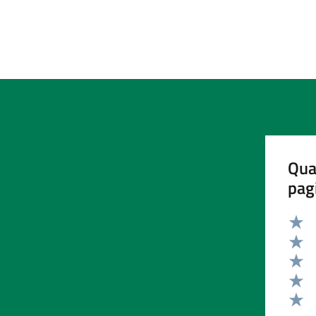
Qua
pag
Valut
Valut
Valut
Valut