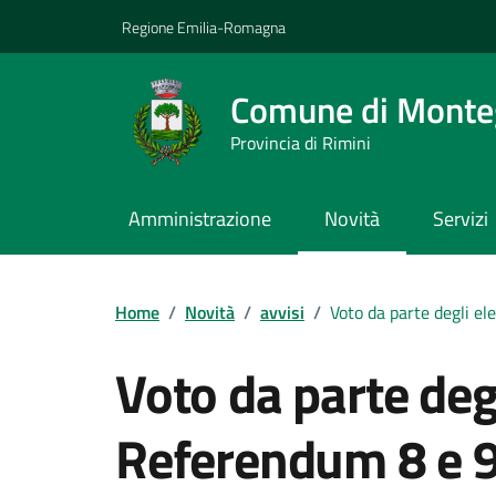
Vai ai contenuti
Vai al footer
Regione Emilia-Romagna
Comune di Monteg
Provincia di Rimini
Amministrazione
Novità
Servizi
Contenuti in evidenza
Home
/
Novità
/
avvisi
/
Voto da parte degli el
Voto da parte degl
Referendum 8 e 9