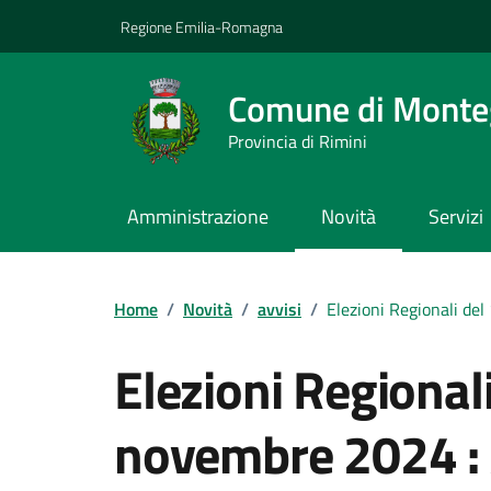
Vai ai contenuti
Vai al footer
Regione Emilia-Romagna
Comune di Monteg
Provincia di Rimini
Amministrazione
Novità
Servizi
Contenuti in evidenza
Home
/
Novità
/
avvisi
/
Elezioni Regionali del
Elezioni Regionali
novembre 2024 :