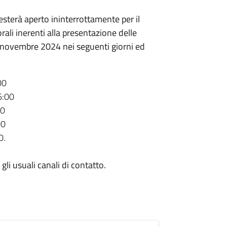
esterà aperto ininterrottamente per il
ttorali inerenti alla presentazione delle
8 novembre 2024 nei seguenti giorni ed
00
6:00
00
00
0.
gli usuali canali di contatto.