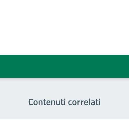
a 5 stelle su 5
a 4 stelle su 5
a 3 stelle su 5
a 2 stelle su 5
a 1 stelle su 5
Contenuti correlati