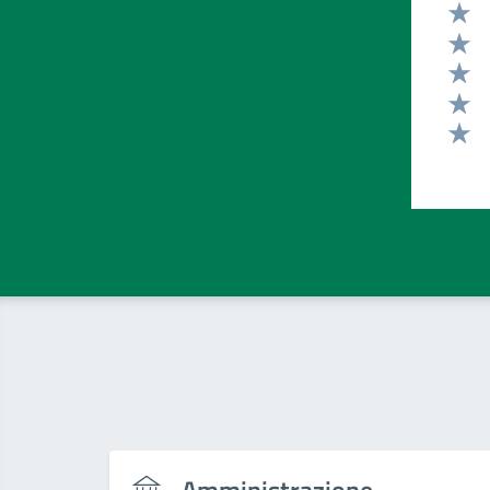
Valut
Valut
Valut
Valut
Valut
Amministrazione