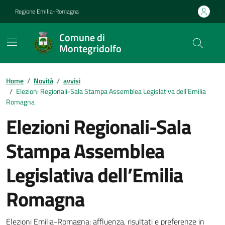
Vai ai contenuti
Vai al footer
Regione Emilia-Romagna
Comune di
Montegridolfo
Contenuti in evidenza
Home
/
Novità
/
avvisi
/
Elezioni Regionali-Sala Stampa Assemblea Legislativa dell’Emilia
Romagna
Elezioni Regionali-Sala
Stampa Assemblea
Legislativa dell’Emilia
Romagna
Elezioni Emilia-Romagna: affluenza, risultati e preferenze in