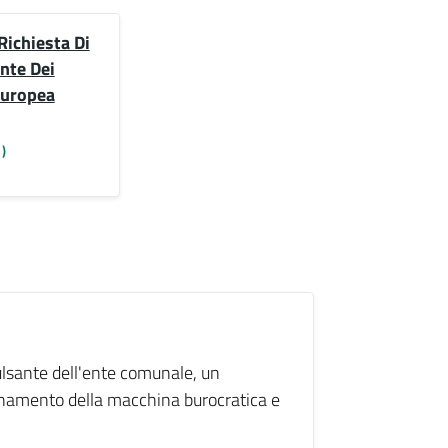
Richiesta Di
unte Dei
 Europea
)
ulsante dell'ente comunale, un
onamento della macchina burocratica e