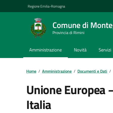
Vai ai contenuti
Vai al footer
Regione Emilia-Romagna
Comune di Monteg
Provincia di Rimini
Amministrazione
Novità
Servizi
Contenuti in evidenza
Home
/
Amministrazione
/
Documenti e Dati
/
Unione Europea – 
Italia