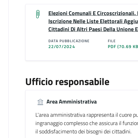
Elezioni Comunali E Circoscrizionali. 
Iscrizione Nelle Liste Elettorali Aggi
Cittadini Di Altri Paesi Della Unione
DATA PUBBLICAZIONE
FILE
22/07/2024
PDF
(70.69 KB
Ufficio responsabile
Area Amministrativa
L'area amministrativa rappresenta il cuore p
ingranaggio complesso che assicura il funzi
il soddisfacimento dei bisogni dei cittadini.