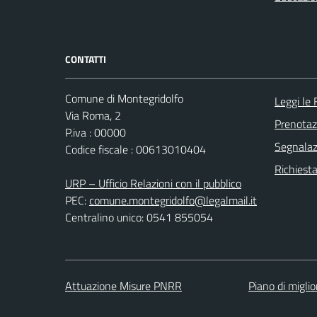
CONTATTI
Comune di Montegridolfo
Leggi le
Via Roma, 2
Prenota
P.iva : 00000
Segnalazi
Codice fiscale : 00613010404
Richiest
URP – Ufficio Relazioni con il pubblico
PEC:
comune.montegridolfo@legalmail.it
Centralino unico: 0541 855054
Attuazione Misure PNRR
Piano di migli