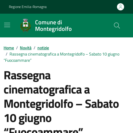
Vai ai contenuti
Vai al footer
Regione Emilia-Romagna
Comune di
Montegridolfo
Contenuti in evidenza
Home
/
Novità
/
notizie
/
Rassegna cinematografica a Montegridolfo – Sabato 10 giugno
“Fuocoammare”
Rassegna
cinematografica a
Montegridolfo – Sabato
10 giugno
“Fuocoammare”