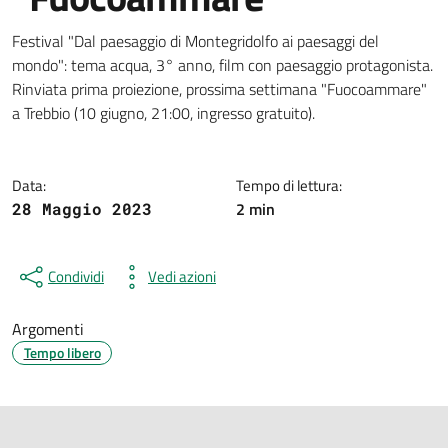
Dettagli della notizia
Festival "Dal paesaggio di Montegridolfo ai paesaggi del
mondo": tema acqua, 3° anno, film con paesaggio protagonista.
Rinviata prima proiezione, prossima settimana "Fuocoammare"
a Trebbio (10 giugno, 21:00, ingresso gratuito).
Data:
Tempo di lettura:
2 min
28 Maggio 2023
Condividi
Vedi azioni
Argomenti
Tempo libero