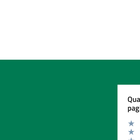
Qua
pag
Valut
Valut