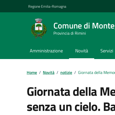
Vai ai contenuti
Vai al footer
Regione Emilia-Romagna
Comune di Monteg
Provincia di Rimini
Amministrazione
Novità
Servizi
Contenuti in evidenza
Home
/
Novità
/
notizie
/
Giornata della Memor
Giornata della Me
senza un cielo. B