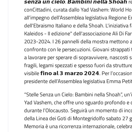
𝙨𝙚𝙣𝙯𝙖 𝙪𝙣 𝙘𝙞𝙚𝙡𝙤. 𝘽𝙖𝙢𝙗𝙞𝙣𝙞 𝙣𝙚𝙡𝙡𝙖 𝙎𝙝
conCittadini, curata dallo Yad Vashem: World Hol
all’impegno dell’Assemblea legislativa Regione
dell'Ebraismo Italiano e della Shoah. L'iniziativa
Kaleidos - II edizione" dell'associazione Ali Di Fa
2023-2024. I 26 pannelli della mostra mettono al 
confronto con le persecuzioni. Giovani strappati t
a lavorare per sperare di sopravvivere, nascosti s
fragili, legami spezzati e spesso fuori da struttu
visibile 𝗳𝗶𝗻𝗼 𝗮𝗹 𝟯 𝗺𝗮𝗿𝘇𝗼 𝟮𝟬𝟮𝟰. Per l’occas
presidente dell’Assemblea legislativa Emma Petit
“Stelle Senza un Cielo: Bambini nella Shoah”, un
Yad Vashem, che offre uno sguardo profondo e 
durante l’Olocausto. Seguirà un momento di inc
della Linea dei Goti di Montegridolfo sabato 27 g
Memoria è una ricorrenza internazionale, celebr