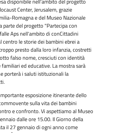
𝙖𝙝 resa disponibile nell'ambito del progetto
ocaust Center, Jerusalem, grazie
 Emilia-Romagna e del Museo Nazionale
 fa parte del progetto "Partecipa con
rfalle Aps nell'ambito di conCittadini
centro le storie dei bambini ebrei a
roppo presto dalla loro infanzia, costretti
otto falso nome, cresciuti con identità
re familiari ed educative. La mostra sarà
ione porterà i saluti istituzionali la
ti.
’importante esposizione itinerante dello
commovente sulla vita dei bambini
ontro e confronto. Vi aspettiamo al Museo
ennaio dalle ore 15.00. Il Giorno della
ata il 27 gennaio di ogni anno come