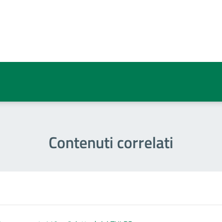
a 3 stelle su 5
a 2 stelle su 5
a 1 stelle su 5
Contenuti correlati