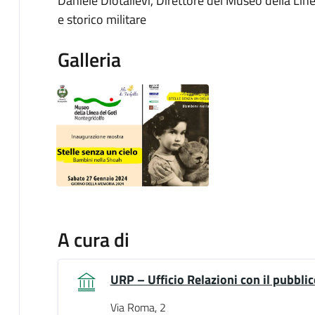
Daniele Diotallevi, Direttore del Museo della Lin
e storico militare
Galleria
A cura di
URP – Ufficio Relazioni con il pubblic
Via Roma, 2