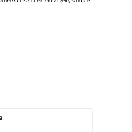
ea dei Goti e Andrea Santangelo, scrittore
o