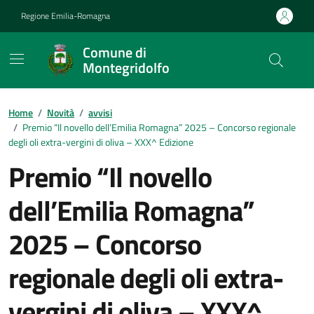
Vai ai contenuti
Vai al footer
Regione Emilia-Romagna
Comune di
Montegridolfo
Contenuti in evidenza
Home
/
Novità
/
avvisi
/
Premio “Il novello dell’Emilia Romagna” 2025 – Concorso regionale
degli oli extra-vergini di oliva – XXX^ Edizione
Premio “Il novello
dell’Emilia Romagna”
2025 – Concorso
regionale degli oli extra-
vergini di oliva – XXX^