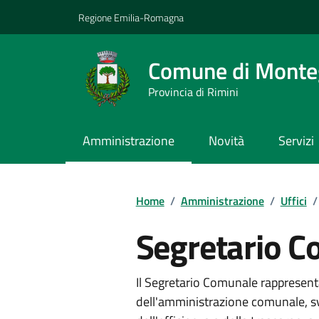
Vai ai contenuti
Vai al footer
Regione Emilia-Romagna
Comune di Monteg
Provincia di Rimini
Amministrazione
Novità
Servizi
Contenuti in evidenza
Home
/
Amministrazione
/
Uffici
/
Segretario 
Il Segretario Comunale rappresenta
dell'amministrazione comunale, svo