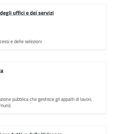
li uffici e dei servizi
cessi e delle selezioni
za
one pubblica che gestisce gli appalti di lavori,
omuni).