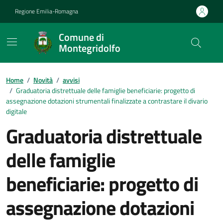
Vai ai contenuti
Vai al footer
Regione Emilia-Romagna
Comune di
Montegridolfo
Contenuti in evidenza
Home
/
Novità
/
avvisi
/
Graduatoria distrettuale delle famiglie beneficiarie: progetto di
assegnazione dotazioni strumentali finalizzate a contrastare il divario
digitale
Graduatoria distrettuale
delle famiglie
beneficiarie: progetto di
assegnazione dotazioni