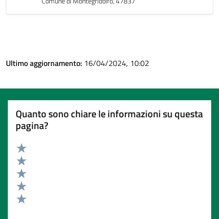
Comune di Montegridolfo, 47837
Ultimo aggiornamento:
16/04/2024, 10:02
Quanto sono chiare le informazioni su questa
pagina?
Valuta 5 stelle su 5
Valuta 4 stelle su 5
Valuta 3 stelle su 5
Valuta 2 stelle su 5
Valuta 1 stelle su 5