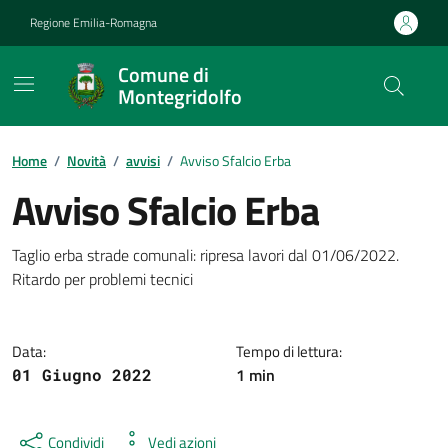
Vai ai contenuti
Vai al footer
Regione Emilia-Romagna
Comune di
Montegridolfo
Contenuti in evidenza
Home
/
Novità
/
avvisi
/
Avviso Sfalcio Erba
Avviso Sfalcio Erba
Dettagli della notizia
Taglio erba strade comunali: ripresa lavori dal 01/06/2022.
Ritardo per problemi tecnici
Data:
Tempo di lettura:
1 min
01 Giugno 2022
Condividi
Vedi azioni