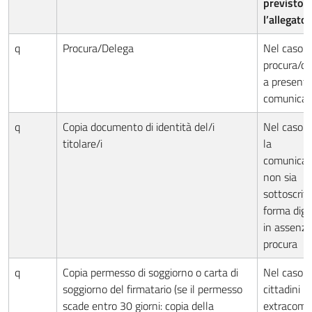
previsto
l’allegato
q
Procura/Delega
Nel caso d
procura/de
a presenta
comunicaz
q
Copia documento di identità del/i
Nel caso in
titolare/i
la
comunicaz
non sia
sottoscritt
forma digi
in assenza
procura
q
Copia permesso di soggiorno o carta di
Nel caso d
soggiorno del firmatario (se il permesso
cittadini
scade entro 30 giorni: copia della
extracomun