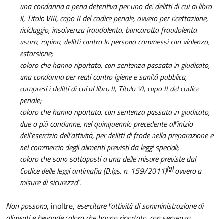
una condanna a pena detentiva per uno dei delitti di cui al libro
II, Titolo VIII, capo II del codice penale, ovvero per ricettazione,
riciclaggio, insolvenza fraudolenta, bancarotta fraudolenta,
usura, rapina, delitti contro la persona commessi con violenza,
estorsione;
coloro che hanno riportato, con sentenza passata in giudicato,
una condanna per reati contro igiene e sanità pubblica,
compresi i delitti di cui al libro II, Titolo VI, capo II del codice
penale;
coloro che hanno riportato, con sentenza passata in giudicato,
due o più condanne, nel quinquennio precedente all’inizio
dell’esercizio dell’attività, per delitti di frode nella preparazione e
nel commercio degli alimenti previsti da leggi speciali;
coloro che sono sottoposti a una delle misure previste dal
[9]
Codice delle leggi antimafia (D.lgs. n. 159/2011)
ovvero a
misure di sicurezza
”.
Non possono
, inoltre,
esercitare l'attività di somministrazione di
alimenti e bevande coloro che hanno riportato, con sentenza