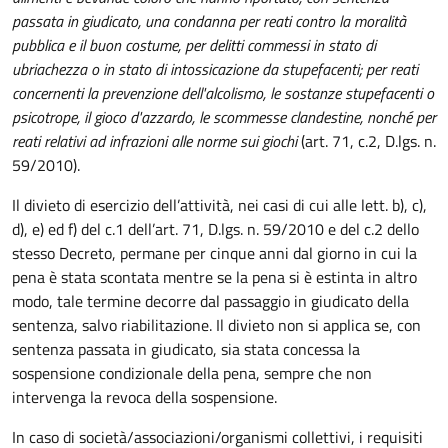
passata in giudicato, una condanna per reati contro la moralità
pubblica e il buon costume, per delitti commessi in stato di
ubriachezza o in stato di intossicazione da stupefacenti; per reati
concernenti la prevenzione dell'alcolismo, le sostanze stupefacenti o
psicotrope, il gioco d'azzardo, le scommesse clandestine, nonché per
reati relativi ad infrazioni alle norme sui giochi
(art. 71, c.2, D.lgs. n.
59/2010).
Il divieto di esercizio dell’attività, nei casi di cui alle lett. b), c),
d), e) ed f) del c.1 dell’art. 71, D.lgs. n. 59/2010 e del c.2 dello
stesso Decreto, permane per cinque anni dal giorno in cui la
pena è stata scontata mentre se la pena si è estinta in altro
modo, tale termine decorre dal passaggio in giudicato della
sentenza, salvo riabilitazione. Il divieto non si applica se, con
sentenza passata in giudicato, sia stata concessa la
sospensione condizionale della pena, sempre che non
intervenga la revoca della sospensione.
In caso di società/associazioni/organismi collettivi, i requisiti