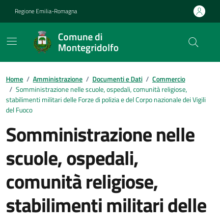
Vai ai contenuti
Vai al footer
Regione Emilia-Romagna
Comune di
Montegridolfo
Contenuti in evidenza
Home
/
Amministrazione
/
Documenti e Dati
/
Commercio
/
Somministrazione nelle scuole, ospedali, comunità religiose,
stabilimenti militari delle Forze di polizia e del Corpo nazionale dei Vigili
del Fuoco
Somministrazione nelle
scuole, ospedali,
comunità religiose,
stabilimenti militari delle