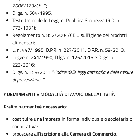
2006/123/CE…
”;
D.lgs. n. 504/1995;
Testo Unico delle Leggi di Pubblica Sicurezza (R.D. n.
773/1931);
Regolamento n. 852/2004/CE ... sull’igiene dei prodotti
alimentari;
L. n. 447/1995, D.P.R. n. 227/2011, D.P.R. n. 59/2013;
Legge n. 241/1990, D.lgs. n. 126/2016 e D.lgs. n.
222/2016;
D.lgs. n. 159/2011 “
Codice delle leggi antimafia e delle misure
di prevenzione…
”.
ADEMPIMENTI E MODALITÀ DI AVVIO DELL’ATTIVITÀ
Preliminarmente
è necessario
:
costituire una impresa
in forma individuale o societaria o
cooperativa;
procedere all’
iscrizione alla Camera di Commercio
.