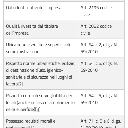
Dati identificativi dell’impresa
Art. 2195 codice
civile
Qualità rivestita dal titolare
Art. 2082 codice
dell’impresa
civile
Ubicazione esercizio e superficie di
Art. 64, c.2, d.lgs. N.
somministrazione
59/2010
Rispetto norme urbanistiche, edilizie,
Art. 64, c.6, d.lgs. N.
di destinazione d’uso, igienico-
59/2010
sanitarie e di sicurezza nei luoghi di
lavoro
[2]
Rispetto criteri di sorvegliabilità dei
Art. 64, c.5, d.lgs. N.
locali (anche in caso di ampliamento
59/2010
della superficie)
[3]
Possesso requisiti morali e
Art. 71, c. 5 e 6, d.lgs.
professionali
[4]
N. 59/2010, artt. 11,