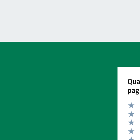
Qua
pag
Valut
Valut
Valut
Valut