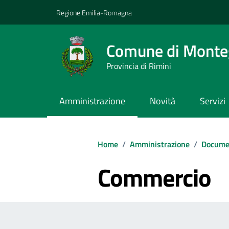
Vai ai contenuti
Vai al footer
Regione Emilia-Romagna
Comune di Monteg
Provincia di Rimini
Amministrazione
Novità
Servizi
Contenuti in evidenza
Home
/
Amministrazione
/
Documen
Commercio