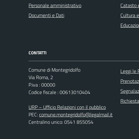
Personale amministrativo
Catasto e
Documenti e Dati
Cultura 
Educazio
CONTATTI
Comune di Montegridolfo
Leggi le
Via Roma, 2
Prenota
P.iva : 00000
Segnalazi
Codice fiscale : 00613010404
Richiest
URP – Ufficio Relazioni con il pubblico
PEC:
comune.montegridolfo@legalmail.it
Centralino unico: 0541 855054