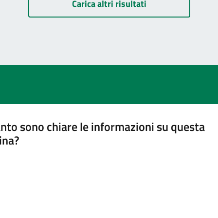
Carica altri risultati
nto sono chiare le informazioni su questa
ina?
a 5 stelle su 5
a 4 stelle su 5
a 3 stelle su 5
a 2 stelle su 5