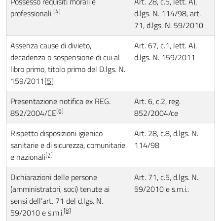
Possesso requisiti morali e
Art. 28, c.5, lett. A),
[4]
professionali
d.lgs. N. 114/98, art.
71, d.lgs. N. 59/2010
Assenza cause di divieto,
Art. 67, c.1, lett. A),
decadenza o sospensione di cui al
d.lgs. N. 159/2011
libro primo, titolo primo del D.lgs. N.
159/2011
[5]
Presentazione notifica ex REG.
Art. 6, c.2, reg.
[6]
852/2004/CE
852/2004/ce
Rispetto disposizioni igienico
Art. 28, c.8, d.lgs. N.
sanitarie e di sicurezza, comunitarie
114/98
[7]
e nazionali
Dichiarazioni delle persone
Art. 71, c.5, d.lgs. N.
(amministratori, soci) tenute ai
59/2010 e s.m.i..
sensi dell’art. 71 del d.lgs. N.
[8]
59/2010 e s.m.i.