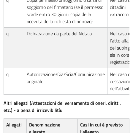
q
Copia permesso di soggiorno o carta di
Nel caso di
soggiorno del firmatario (se il permesso
cittadini
scade entro 30 giorni: copia della
extracomuni
ricevuta della richiesta di rinnovo)
q
Dichiarazione da parte del Notaio
Nel caso in 
l’atto alla 
del subingr
sia in corso 
registrazio
q
Autorizzazione/Dia/Scia/Comunicazione
Nel caso di
originale
cessazione
dell’attività
Altri allegati (Attestazioni del versamento di oneri, diritti,
etc.) - a pena di irricevibilità:
Allegati
Denominazione
Casi in cui è previsto
allegato
l’allegato