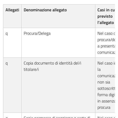
Allegati
Denominazione allegato
Casi in cui 
previsto
l’allegato
q
Procura/Delega
Nel caso di
procura/del
a presentar
comunicazi
q
Copia documento di identità del/i
Nel caso in 
titolare/i
la
comunicazi
non sia
sottoscritta
forma digita
in assenza 
procura