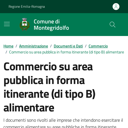
Vai ai contenuti
Vai al footer
Regione Emilia-Romagna
Comune di
Montegridolfo
Contenuti in evidenza
Home
/
Amministrazione
/
Documenti e Dati
/
Commercio
/
Commercio su area pubblica in forma itinerante (di tipo B) alimentare
Commercio su area
pubblica in forma
itinerante (di tipo B)
alimentare
Dettagli del documento
I documenti sono rivolti alle imprese che intendono esercitare il
commercio alimentare su aree pubbliche in forma itinerante.