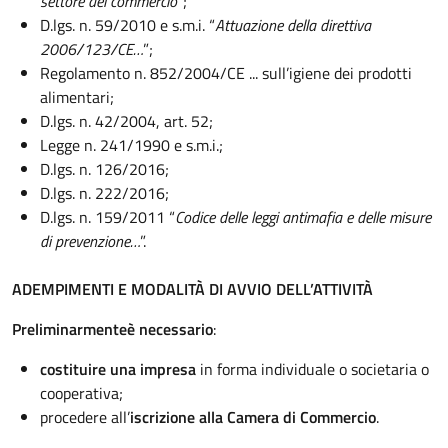
settore del commercio
”;
D.lgs. n. 59/2010 e s.m.i. “
Attuazione della direttiva
2006/123/CE…
”;
Regolamento n. 852/2004/CE ... sull’igiene dei prodotti
alimentari;
D.lgs. n. 42/2004, art. 52;
Legge n. 241/1990 e s.m.i.;
D.lgs. n. 126/2016;
D.lgs. n. 222/2016;
D.lgs. n. 159/2011 “
Codice delle leggi antimafia e delle misure
di prevenzione…
”.
ADEMPIMENTI E MODALITÀ DI AVVIO DELL’ATTIVITÀ
Preliminarmente
è necessario
:
costituire una impresa
in forma individuale o societaria o
cooperativa;
procedere all’
iscrizione alla Camera di Commercio
.