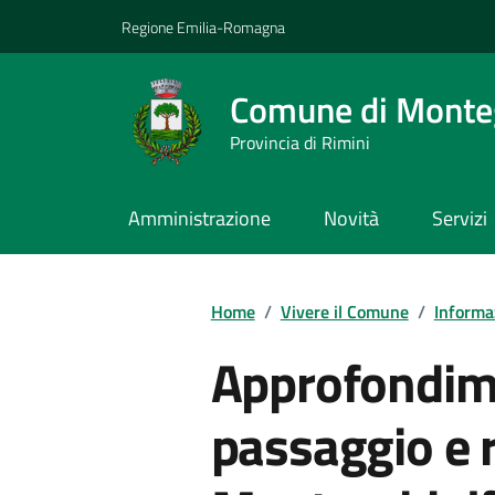
Vai ai contenuti
Vai al footer
Regione Emilia-Romagna
Comune di Monteg
Provincia di Rimini
Amministrazione
Novità
Servizi
Contenuti in evidenza
Home
/
Vivere il Comune
/
Informaz
Approfondime
passaggio e r