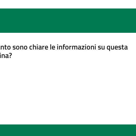
nto sono chiare le informazioni su questa
ina?
a 5 stelle su 5
a 4 stelle su 5
a 3 stelle su 5
a 2 stelle su 5
a 1 stelle su 5