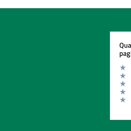
Qua
pag
Valut
Valut
Valut
Valut
Valut