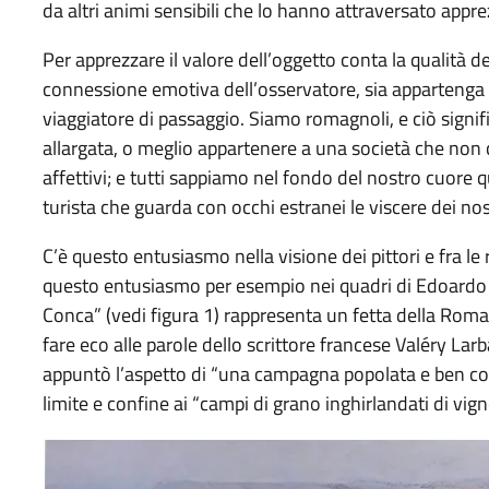
da altri animi sensibili che lo hanno attraversato appr
Per apprezzare il valore dell’oggetto conta la qualità 
connessione emotiva dell’osservatore, sia appartenga a
viaggiatore di passaggio. Siamo romagnoli, e ciò signi
allargata, o meglio appartenere a una società che non c
affettivi; e tutti sappiamo nel fondo del nostro cuore q
turista che guarda con occhi estranei le viscere dei nostr
C’è questo entusiasmo nella visione dei pittori e fra le ri
questo entusiasmo per esempio nei quadri di Edoardo P
Conca” (vedi figura 1) rappresenta un fetta della Roma
fare eco alle parole dello scrittore francese Valéry L
appuntò l’aspetto di “una campagna popolata e ben colti
limite e confine ai “campi di grano inghirlandati di vign