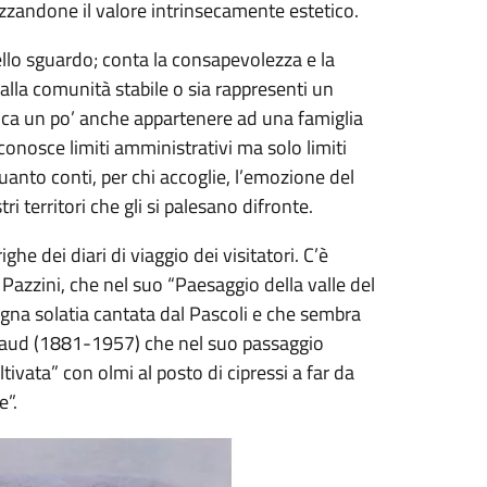
ezzandone il valore intrinsecamente estetico.
dello sguardo; conta la consapevolezza e la
lla comunità stabile o sia rappresenti un
fica un po’ anche appartenere ad una famiglia
onosce limiti amministrativi ma solo limiti
uanto conti, per chi accoglie, l’emozione del
i territori che gli si palesano difronte.
ghe dei diari di viaggio dei visitatori. C’è
azzini, che nel suo “Paesaggio della valle del
gna solatia cantata dal Pascoli e che sembra
arbaud (1881-1957) che nel suo passaggio
vata” con olmi al posto di cipressi a far da
e”.