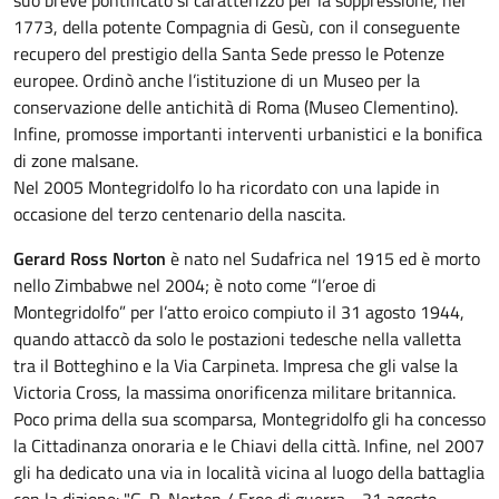
suo breve pontificato si caratterizzò per la soppressione, nel
1773, della potente Compagnia di Gesù, con il conseguente
recupero del prestigio della Santa Sede presso le Potenze
europee. Ordinò anche l’istituzione di un Museo per la
conservazione delle antichità di Roma (Museo Clementino).
Infine, promosse importanti interventi urbanistici e la bonifica
di zone malsane.
Nel 2005 Montegridolfo lo ha ricordato con una lapide in
occasione del terzo centenario della nascita.
Gerard Ross Norton
è nato nel Sudafrica nel 1915 ed è morto
nello Zimbabwe nel 2004; è noto come “l’eroe di
Montegridolfo” per l’atto eroico compiuto il 31 agosto 1944,
quando attaccò da solo le postazioni tedesche nella valletta
tra il Botteghino e la Via Carpineta. Impresa che gli valse la
Victoria Cross, la massima onorificenza militare britannica.
Poco prima della sua scomparsa, Montegridolfo gli ha concesso
la Cittadinanza onoraria e le Chiavi della città. Infine, nel 2007
gli ha dedicato una via in località vicina al luogo della battaglia