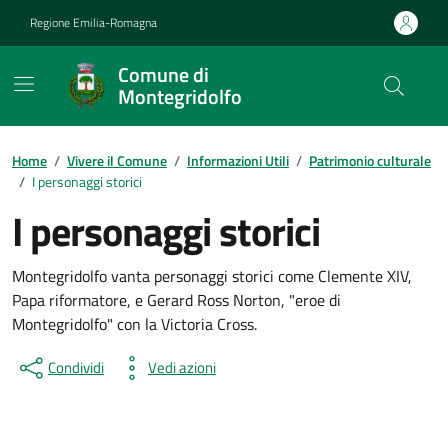
Vai ai contenuti
Vai al footer
Regione Emilia-Romagna
Comune di
Montegridolfo
Contenuti in evidenza
Home
/
Vivere il Comune
/
Informazioni Utili
/
Patrimonio culturale
/
I personaggi storici
I personaggi storici
Montegridolfo vanta personaggi storici come Clemente XIV,
Papa riformatore, e Gerard Ross Norton, "eroe di
Montegridolfo" con la Victoria Cross.
Condividi
Vedi azioni