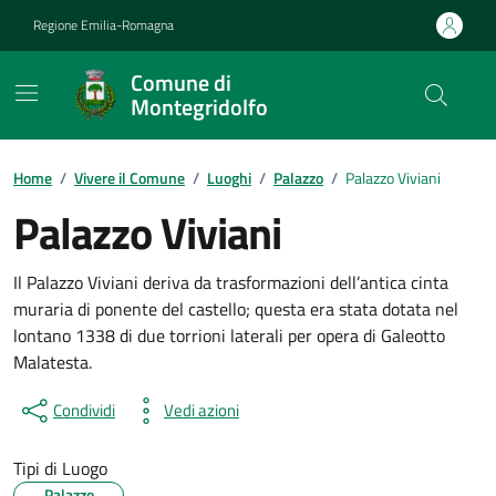
Vai ai contenuti
Vai al footer
Regione Emilia-Romagna
Comune di
Montegridolfo
Contenuti in evidenza
Home
/
Vivere il Comune
/
Luoghi
/
Palazzo
/
Palazzo Viviani
Palazzo Viviani
Il Palazzo Viviani deriva da trasformazioni dell’antica cinta
muraria di ponente del castello; questa era stata dotata nel
lontano 1338 di due torrioni laterali per opera di Galeotto
Malatesta.
Condividi
Vedi azioni
Tipi di Luogo
Palazzo