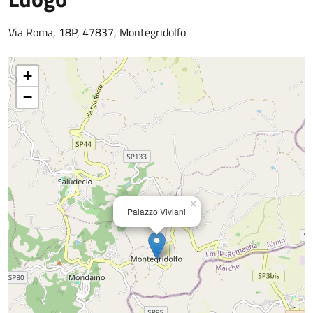
Via Roma, 18P, 47837, Montegridolfo
+
−
×
Palazzo Viviani