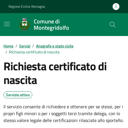
Vai ai contenuti
Vai al footer
Regione Emilia-Romagna
Comune di
Montegridolfo
Contenuti in evidenza
Home
/
Servizi
/
Anagrafe e stato civile
/
Richiesta certificato di nascita
Richiesta certificato di
nascita
Servizio attivo
Il servizio consente di richiedere e ottenere per se stessi, per i
propri figli minori o per i soggetti terzi tramite delega, con lo
stesso valore legale delle certificazioni rilasciate allo sportello.