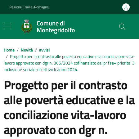
Vai ai contenuti
Vai al footer
Regione Emilia-Romagna
Comune di
Montegridolfo
Contenuti in evidenza
Home
/
Novità
/
avvisi
/
Progetto per il contrasto alle povertà educative e la conciliazione vita-
lavoro approvato con dgr n. 365/2024 cofinanziato dal pr fse+ priorita’ 3
inclusione sociale-obiettivo k anno 2024.
Progetto per il contrasto
alle povertà educative e la
conciliazione vita-lavoro
approvato con dgr n.