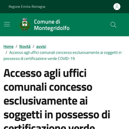
Vai ai contenuti
Vai al footer
Regione Emilia-Romagna
Comune di
Montegridolfo
Contenuti in evidenza
Home
/
Novità
/
avvisi
/
Accesso agli uffici comunali concesso esclusivamente ai soggetti in
possesso di certificazione verde COVID-19
Accesso agli uffici
comunali concesso
esclusivamente ai
soggetti in possesso di
certificazione verde