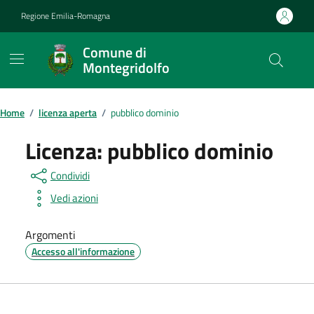
Vai ai contenuti
Vai al footer
Regione Emilia-Romagna
Comune di
Montegridolfo
Contenuti in evidenza
Home
/
licenza aperta
/
pubblico dominio
Licenza:
pubblico dominio
Condividi
Vedi azioni
Argomenti
Accesso all'informazione