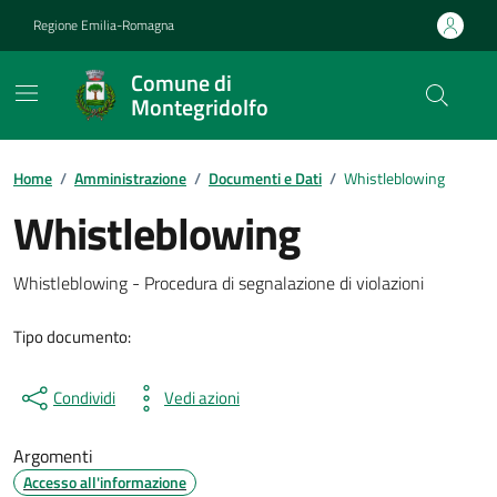
Vai ai contenuti
Vai al footer
Regione Emilia-Romagna
Comune di
Montegridolfo
Contenuti in evidenza
Home
/
Amministrazione
/
Documenti e Dati
/
Whistleblowing
Whistleblowing
Dettagli del documento
Whistleblowing - Procedura di segnalazione di violazioni
Tipo documento:
Condividi
Vedi azioni
Argomenti
Accesso all'informazione