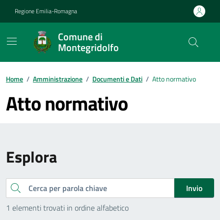
Vai ai contenuti
Vai al footer
Regione Emilia-Romagna
Comune di
Montegridolfo
Contenuti in evidenza
Home
/
Amministrazione
/
Documenti e Dati
/
Atto normativo
Atto normativo
Esplora
Cerca
Invio
1 elementi trovati in ordine alfabetico