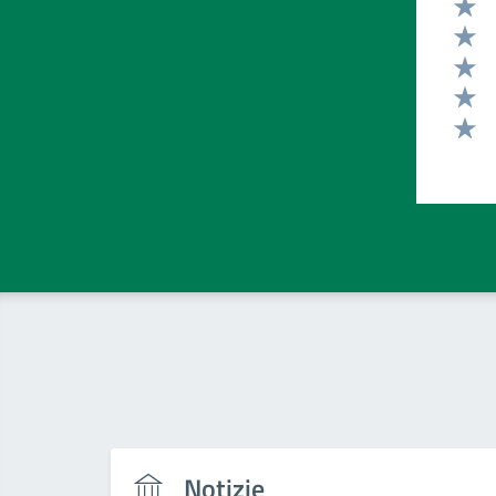
Valut
Valut
Valut
Valut
Valut
Notizie