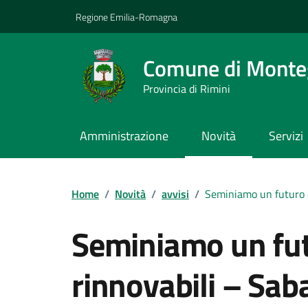
Vai ai contenuti
Vai al footer
Regione Emilia-Romagna
Comune di Monteg
Provincia di Rimini
Amministrazione
Novità
Servizi
Contenuti in evidenza
Home
/
Novità
/
avvisi
/
Seminiamo un futuro d
Seminiamo un fut
rinnovabili – Sab