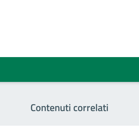
a 5 stelle su 5
a 4 stelle su 5
a 3 stelle su 5
a 2 stelle su 5
a 1 stelle su 5
Contenuti correlati