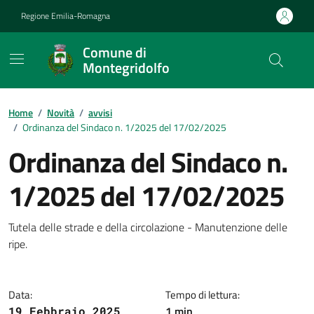
Vai ai contenuti
Vai al footer
Regione Emilia-Romagna
Comune di
Montegridolfo
Contenuti in evidenza
Home
/
Novità
/
avvisi
/
Ordinanza del Sindaco n. 1/2025 del 17/02/2025
Ordinanza del Sindaco n.
1/2025 del 17/02/2025
Dettagli della notizia
Tutela delle strade e della circolazione - Manutenzione delle
ripe.
Data:
Tempo di lettura:
1 min
19 Febbraio 2025