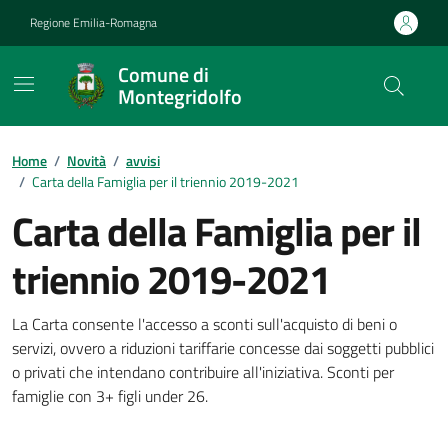
Vai ai contenuti
Vai al footer
Regione Emilia-Romagna
Comune di
Montegridolfo
Contenuti in evidenza
Home
/
Novità
/
avvisi
/
Carta della Famiglia per il triennio 2019-2021
Carta della Famiglia per il
triennio 2019-2021
Dettagli della notizia
La Carta consente l'accesso a sconti sull'acquisto di beni o
servizi, ovvero a riduzioni tariffarie concesse dai soggetti pubblici
o privati che intendano contribuire all'iniziativa. Sconti per
famiglie con 3+ figli under 26.