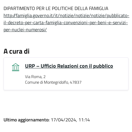
DIPARTIMENTO PER LE POLITICHE DELLA FAMIGLIA
http://famiglia.governo.it/it/notizie/notizie/notizie/pubblicato-
il-decreto-per-carta-famiglia-convenzioni-per-beni-e-servizi-
per-nuclei-numerosi/
A cura di
URP – Ufficio Relazioni con il pubblico
Via Roma, 2
Comune di Montegridolfo, 47837
Ultimo aggiornamento:
17/04/2024, 11:14