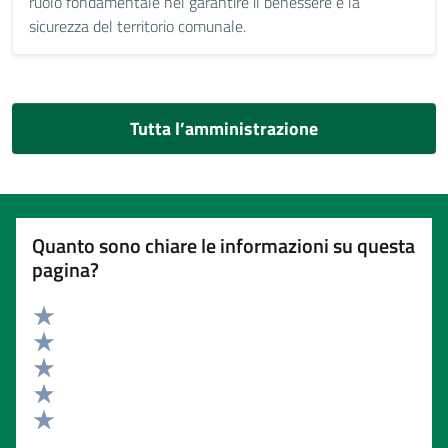
ruolo fondamentale nel garantire il benessere e la
sicurezza del territorio comunale.
Tutta l’amministrazione
Quanto sono chiare le informazioni su questa
pagina?
Valuta 5 stelle su 5
Valuta 4 stelle su 5
Valuta 3 stelle su 5
Valuta 2 stelle su 5
Valuta 1 stelle su 5